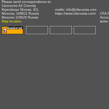
Please send correspondence to:
Ceorooms A2 Comcity
Kiyevskoye Shosse, 6/1,
mailto:
info@cfarussia.com
Moscow, 108811 Russia
https://www.cfarussia.com/
CFA 
Moscow 119620 Russia
Ассоц
Map location
всем 