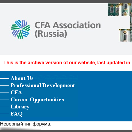
This is the archive version of our website, last updated in
Неверный тип форума.