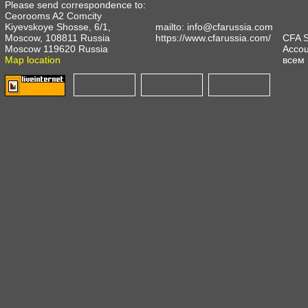
Please send correspondence to:
Ceorooms A2 Comcity
Kiyevskoye Shosse, 6/1,
mailto:
info@cfarussia.com
Moscow, 108811 Russia
https://www.cfarussia.com/
CFA 
Moscow 119620 Russia
Ассоц
Map location
всем 