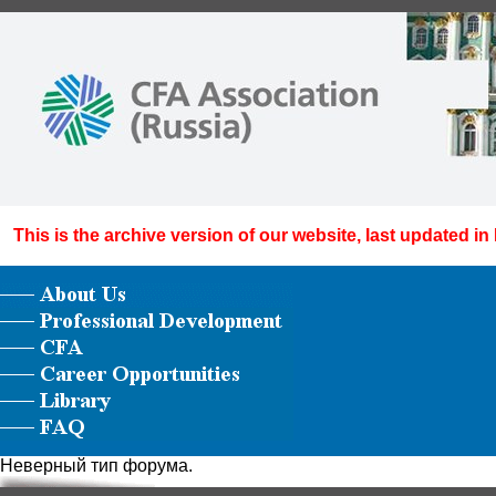
This is the archive version of our website, last updated in
Неверный тип форума.