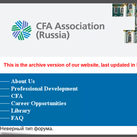
This is the archive version of our website, last updated in
Неверный тип форума.