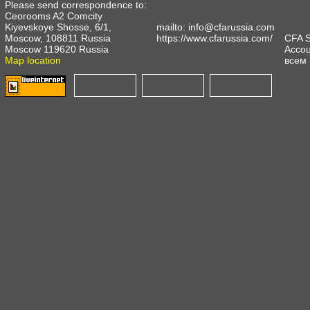
Please send correspondence to:
Ceorooms A2 Comcity
Kiyevskoye Shosse, 6/1,
mailto:
info@cfarussia.com
Moscow, 108811 Russia
https://www.cfarussia.com/
CFA 
Moscow 119620 Russia
Ассоц
Map location
всем 