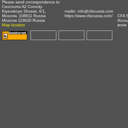
Please send correspondence to:
Ceorooms A2 Comcity
Kiyevskoye Shosse, 6/1,
mailto:
info@cfarussia.com
Moscow, 108811 Russia
https://www.cfarussia.com/
CFA 
Moscow 119620 Russia
Ассоц
Map location
всем 