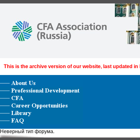
This is the archive version of our website, last updated in
Неверный тип форума.