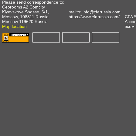
Please send correspondence to:
Ceorooms A2 Comcity
Kiyevskoye Shosse, 6/1,
mailto:
info@cfarussia.com
Moscow, 108811 Russia
https://www.cfarussia.com/
CFA 
Moscow 119620 Russia
Ассоц
Map location
всем 