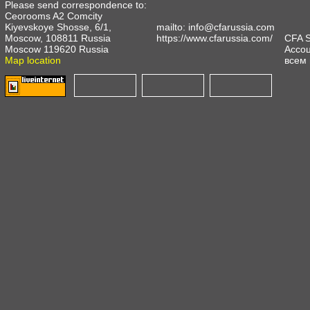
Please send correspondence to:
Ceorooms A2 Comcity
Kiyevskoye Shosse, 6/1,
mailto:
info@cfarussia.com
Moscow, 108811 Russia
https://www.cfarussia.com/
CFA 
Moscow 119620 Russia
Ассоц
Map location
всем 