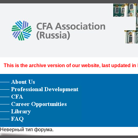
This is the archive version of our website, last updated in
Неверный тип форума.