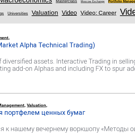
Macroeconomics
Masterclass
Portfolio Manag
Moscow Exchange
Vid
Valuation
Video
Video: Career
ngs
Universities
ment
,
arket Alpha Technical Trading)
 diversified assets. Interactive Trading in sellin
ing add-on Alphas and including FX to spur addi
 Management
,
Valuation
,
я портфелем ценных бумаг
я к нашему вечернему воркшопу «Методы о