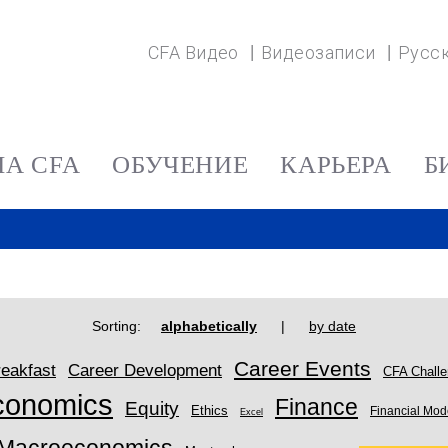
CFA Видео
Видеозаписи
Русс
А CFA
ОБУЧЕНИЕ
КАРЬЕРА
Б
Sorting:
alphabetically
|
by date
Career Events
eakfast
Career Development
CFA Chall
conomics
Finance
Equity
Ethics
Financial Mod
Excel