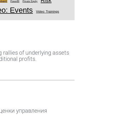
Risk
ement
PowerBI
Private Equity
eo: Events
Video: Trainings
g rallies of underlying assets
tional profits.
ценки управления