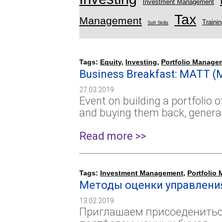
Investment Management
Tax
Management
Traini
Soft Skills
Tags:
Equity
,
Investing
,
Portfolio Manage
Business Breakfast: MATT (M
27.03.2019
Event on building a portfolio of
and buying them back, generat
Read more >>
Tags:
Investment Management
,
Portfolio
Методы оценки управлени
13.02.2019
Приглашаем присоеденитьс