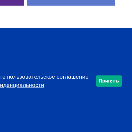
SUBSCRIBE
ете
пользовательское соглашение
Принять
фиденциальности
info@cfarussia.com
Ceorooms A2 Comcity
Kiyevskoye Shosse, 6/1,
Moscow 108811 Russia
Политику конфиденциальности
.