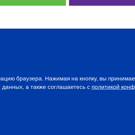
WSLETTER
A news, events an
ацию браузера. Нажимая на кнопку, вы принима
 данных, а также соглашаетесь c
политикой кон
анимается вопросами приема документов и сдачи
. По всем вопросам, связанным со сдачей экзаменов CFA
stitute.org.
анный сайт, вы принимаете
Пользовательское соглашение
и