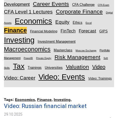
Career Events
Development
CFA Challenge
CFA Exam
Corporate Finance
CFA Level 1 Lectures
Digital
Economics
Equity
Ethics
Assets
Excel
Finance
Forecast
FinTech
GIPS
Financial Modeling
Investing
Investment Management
Macroeconomics
Masterclass
Portfolio
Moscow Exchange
Risk Management
Management
PowerBI
Private Equity
Soft
Tax
Valuation
Video
Trainings
Universities
Skills
Video: Events
Video: Career
Video: Trainings
Tags:
Economics
,
Finance
,
Investing
,
Video: Russian financial market
29.10.2025