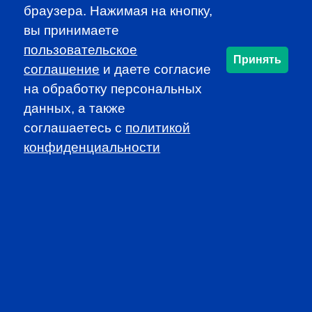
браузера. Нажимая на кнопку,
CFA INSTITUTE
вы принимаете
пользовательское
Принять
соглашение
и даете согласие
на обработку персональных
данных, а также
соглашаетесь c
политикой
SUBSCRIBE TO OUR
конфиденциальности
NEWSLETTER
to be the first to know about all
CFA news, events an programms
SUBSCRIBE
CFA Association Russia. Ассоциация CFA (Россия) не
занимается вопросами приема документов и сдачи