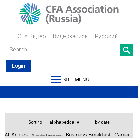
CFA Видео
Видеозаписи
Русский
Login
SITE MENU
Sorting:
alphabetically
|
by date
Business Breakfast
Career
All Articles
Alternative Investments