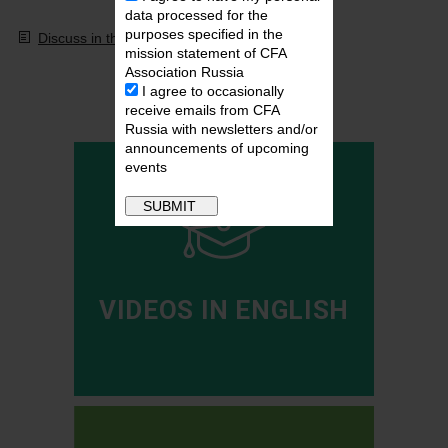
data processed for the
purposes specified in the
Discuss in the forum
mission statement of CFA
Association Russia
Video Library
I agree to occasionally
receive emails from CFA
Russia with newsletters and/or
announcements of upcoming
events
VIDEOS IN ENGLISH