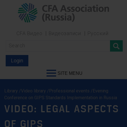
CFA Видео
Видеозаписи
Русский
Login
SITE MENU
Library /Video library /Professional events /Evening
Conference on GIPS Standards Implementation in Russia
VIDEO: LEGAL ASPECTS
OF GIPS