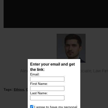
Enter your email and get
the link:
Alexander Rudyakov, Senior Associate, Law Fir
Email:
First Name:
Tags:
Ethics
,
GIPS
,
Risk Management
,
Last Name:
I agree to have my personal