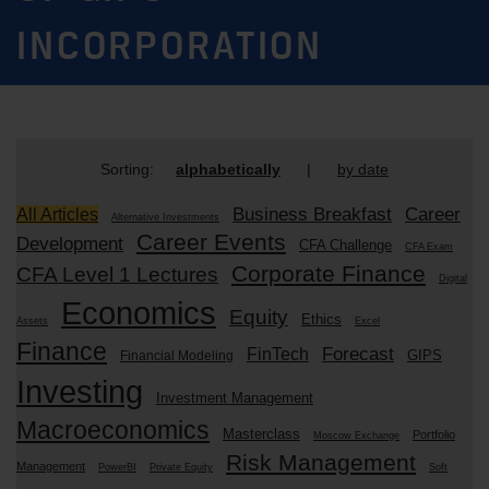
INCORPORATION
Sorting:
alphabetically
|
by date
Business Breakfast
Career
All Articles
Alternative Investments
Career Events
Development
CFA Challenge
CFA Exam
Corporate Finance
CFA Level 1 Lectures
Digital
Economics
Equity
Ethics
Assets
Excel
Finance
Forecast
FinTech
GIPS
Financial Modeling
Investing
Investment Management
Macroeconomics
Masterclass
Portfolio
Moscow Exchange
Risk Management
Management
PowerBI
Private Equity
Soft