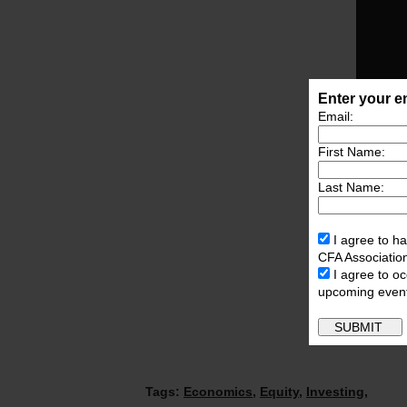
Enter your em
Email:
First Name:
Last Name:
I agree to ha
CFA Associatio
I agree to o
upcoming even
Tags:
Economics
,
Equity
,
Investing
,