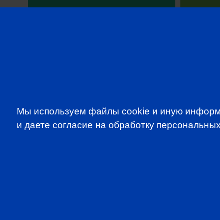
SUBSCRIBE TO OUR NE
Мы используем файлы cookie и иную информ
to be the first to know about all CF
и даете согласие на обработку персональных
programms
CFA Association Russia. Ассоциация CFA (Россия) не з
экзаменов - это исключительная сфера Института CFA
(Levels I, II, III) просьба обращаться по адресу info@cfain
Copyright ©2026 CFA Association Russia | Используя д