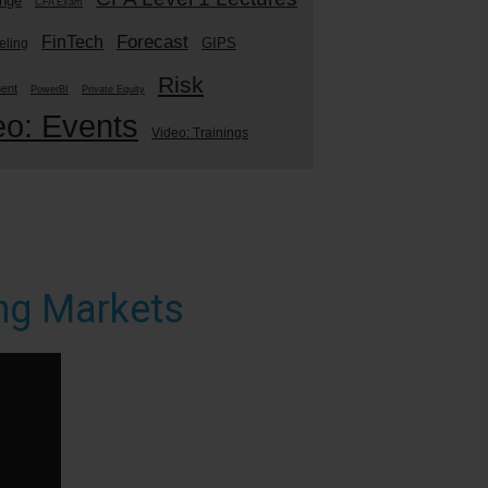
enge
CFA Exam
Forecast
FinTech
GIPS
eling
Risk
ment
PowerBI
Private Equity
eo: Events
Video: Trainings
ng Markets