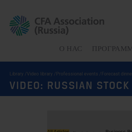
О НАС
ПРОГРАММ
Library /Video library /Professional events /Forecast dinn
VIDEO: RUSSIAN STOC
Business Br
All Articles