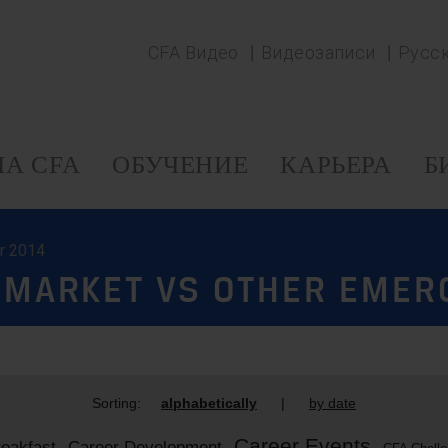
CFA Видео
Видеозаписи
Русс
А CFA
ОБУЧЕНИЕ
КАРЬЕРА
Б
er 2014
K MARKET VS OTHER EMER
Sorting:
alphabetically
|
by date
Career Events
eakfast
Career Development