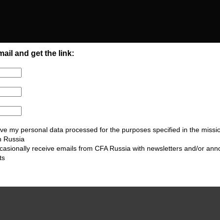
ail and get the link:
ve my personal data processed for the purposes specified in the missi
n Russia
ccasionally receive emails from CFA Russia with newsletters and/or an
ts
Elena Khisamova, the Head of ECM at VTB Capital