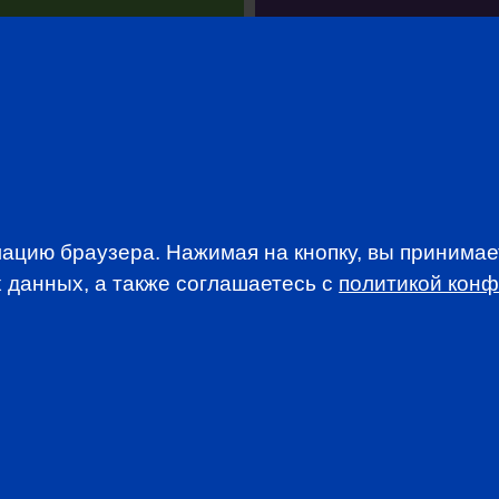
WSLETTER
ацию браузера. Нажимая на кнопку, вы принима
A news, events an
 данных, а также соглашаетесь c
политикой кон
анимается вопросами приема документов и сдачи
. По всем вопросам, связанным со сдачей экзаменов CFA
stitute.org.
анный сайт, вы принимаете
Пользовательское соглашение
и