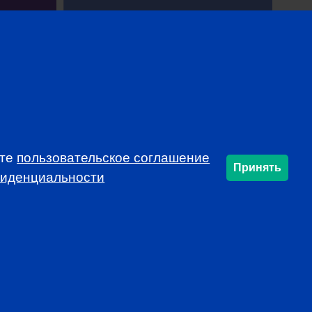
ете
пользовательское соглашение
SUBSCRIBE
Принять
фиденциальности
info@cfarussia.com
Ceorooms A2 Comcity
Kiyevskoye Shosse, 6/1,
Moscow 108811 Russia
Политику конфиденциальности
.