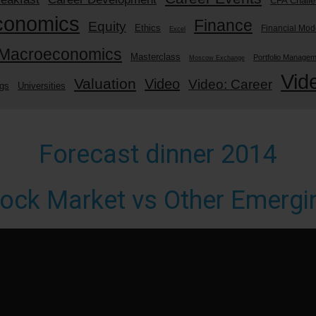
CFA Chall
conomics
Finance
Equity
Ethics
Financial Mod
Excel
Macroeconomics
Masterclass
Portfolio Manage
Moscow Exchange
Vid
Valuation
Video
Video: Career
ngs
Universities
Forecast dinner 2014
tock Market vs Other Emergi