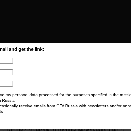
ail and get the link:
ve my personal data processed for the purposes specified in the missi
n Russia
ccasionally receive emails from CFA Russia with newsletters and/or an
ts
Виктор
Калгин, CFA
Старший менеджер группы международного