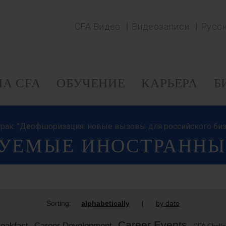
CFA Видео
Видеозаписи
Русс
А CFA
ОБУЧЕНИЕ
КАРЬЕРА
Б
завтрак: "Деофшоризация: новые вызовы для российского биз
РУЕМЫЕ ИНОСТРАНН
Sorting:
alphabetically
|
by date
Career Events
eakfast
Career Development