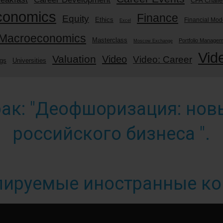
CFA Chall
conomics
Finance
Equity
Ethics
Financial Mod
Excel
Macroeconomics
Masterclass
Portfolio Manage
Moscow Exchange
Vid
Valuation
Video
Video: Career
ngs
Universities
ак: "Деофшоризация: но
российского бизнеса ".
лируемые иностранные к