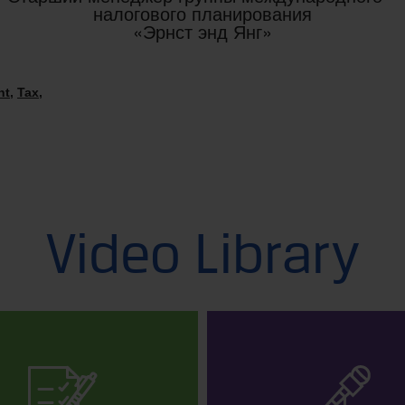
налогового планирования
«Эрнст энд Янг»
nt
,
Tax
,
Video Library