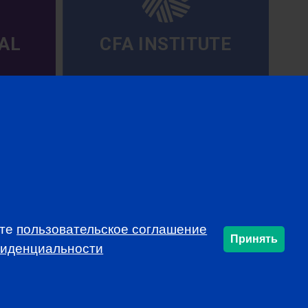
AL
CFA INSTITUTE
ете
пользовательское соглашение
Принять
SUBSCRIBE
фиденциальности
info@cfarussia.com
Ceorooms A2 Comcity