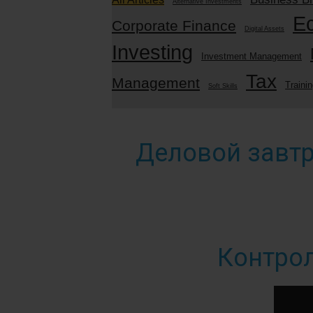
Alternative Investments
E
Corporate Finance
Digital Assets
Investing
Investment Management
Tax
Management
Traini
Soft Skills
Деловой завтр
Контро