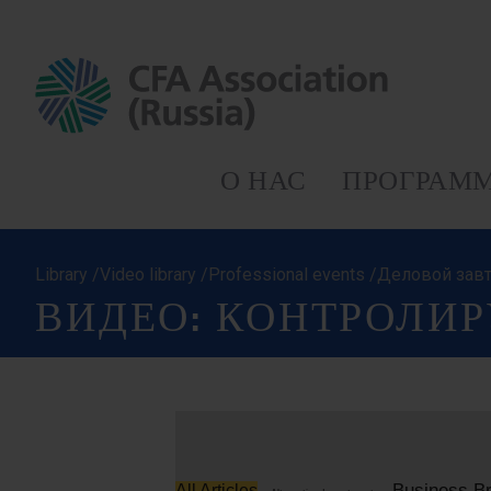
О НАС
ПРОГРАММ
Library /Video library /Professional events /Деловой 
ВИДЕО: КОНТРОЛИ
Business Br
All Articles