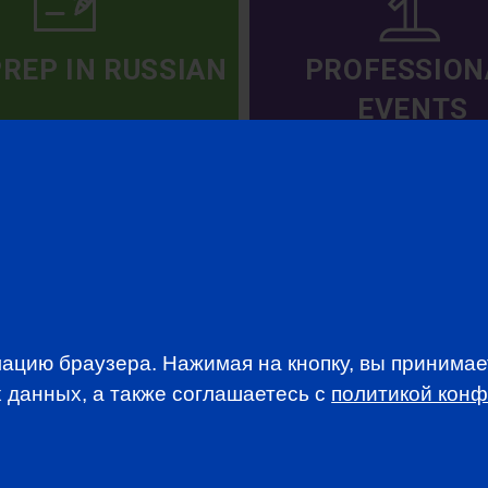
PREP IN RUSSIAN
PROFESSION
EVENTS
WSLETTER
ацию браузера. Нажимая на кнопку, вы принима
A news, events an
 данных, а также соглашаетесь c
политикой кон
анимается вопросами приема документов и сдачи