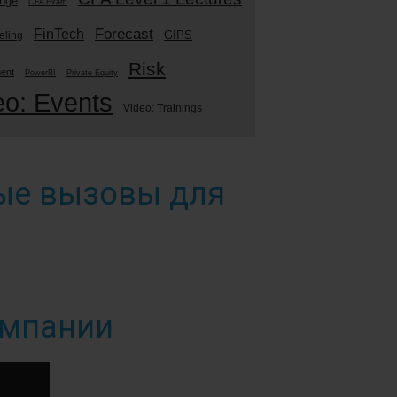
enge
CFA Exam
Forecast
FinTech
GIPS
eling
Risk
ment
PowerBI
Private Equity
eo: Events
Video: Trainings
вые вызовы для
омпании