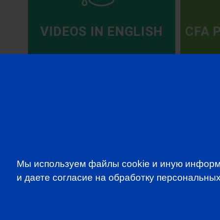
VIDEOS IN ENGLISH
CFA 
SUBSCRIBE TO OUR NE
Мы используем файлы cookie и иную информ
to be the first to know about all CF
и даете согласие на обработку персональных
programms
CFA Association Russia. Ассоциация CFA (Россия) не з