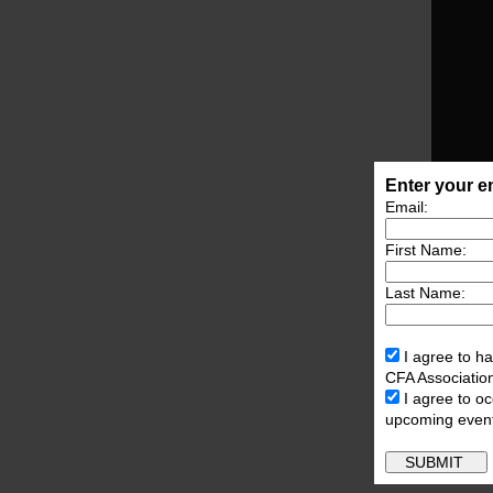
Enter your em
Email:
First Name:
Last Name:
I agree to ha
CFA Associatio
I agree to o
upcoming even