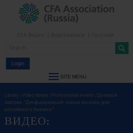
CFA Видео
Видеозаписи
Русский
Login
SITE MENU
Library /Video library /Professional events /Деловой
завтрак: "Деофшоризация: новые вызовы для
российского бизнеса "
ВИДЕО: