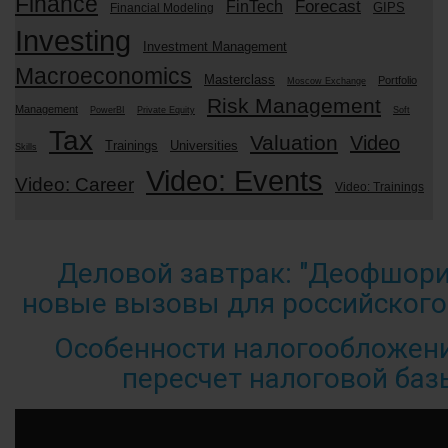
Finance
Forecast
FinTech
GIPS
Financial Modeling
Investing
Investment Management
Macroeconomics
Masterclass
Portfolio
Moscow Exchange
Risk Management
Management
PowerBI
Private Equity
Soft
Tax
Valuation
Video
Trainings
Universities
Skills
Video: Events
Video: Career
Video: Trainings
Деловой завтрак: "Деофшори
новые вызовы для российского
Особенности налогообложени
пересчет налоговой ба