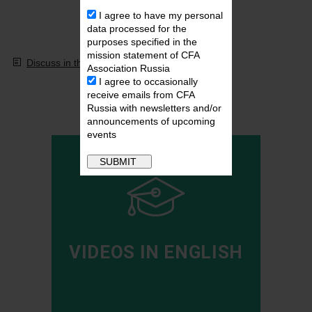
I agree to have my personal
data processed for the
purposes specified in the
mission statement of CFA
Discuss in the forum
Association Russia
I agree to occasionally
Video Library
receive emails from CFA
Russia with newsletters and/or
announcements of upcoming
events
VIDEOS IN ENGLISH