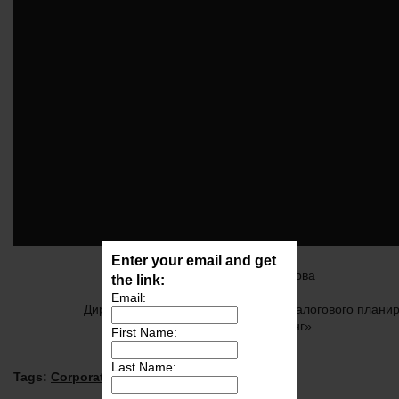
Enter your email and get
Марина Белякова
the link:
Email:
Директор группы международгоно налогового плани
«Эрнст энд Янг»
First Name:
Last Name:
Tags:
Corporate Finance
,
Tax
,