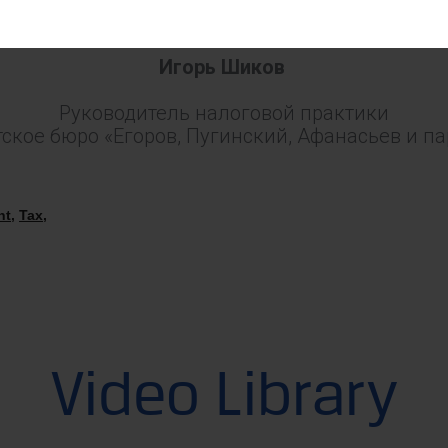
Игорь Шиков
Руководитель налоговой практики
ское бюро «Егоров, Пугинский, Афанасьев и п
nt
,
Tax
,
Video Library