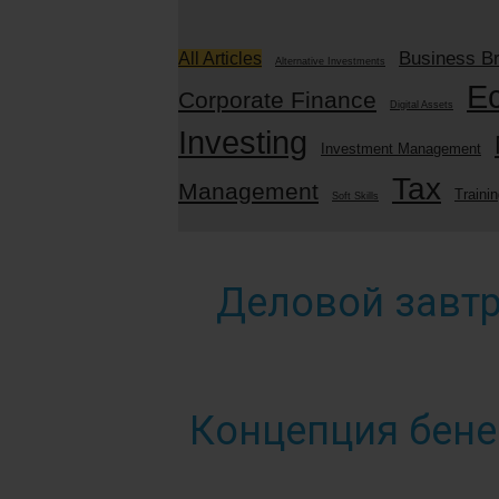
Business Br
All Articles
Alternative Investments
E
Corporate Finance
Digital Assets
Investing
Investment Management
Tax
Management
Traini
Soft Skills
Деловой завтр
Концепция бене