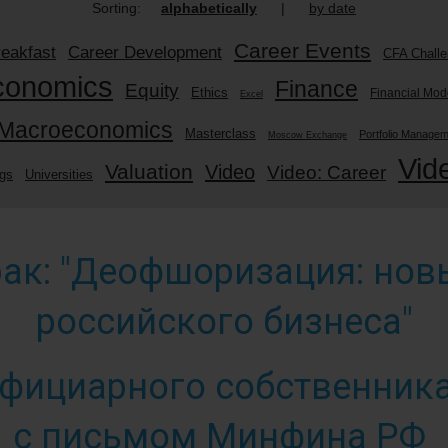
Sorting:
alphabetically
|
by date
Career Events
eakfast
Career Development
CFA Chall
conomics
Finance
Equity
Ethics
Financial Mod
Excel
Macroeconomics
Masterclass
Portfolio Manage
Moscow Exchange
Vid
Valuation
Video
Video: Career
ngs
Universities
ак: "Деофшоризация: но
российского бизнеса"
фициарного собственника
с письмом Минфина РФ