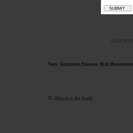
Адвокат
Tags:
Corporate Finance
,
Risk Manageme
Discuss in the forum