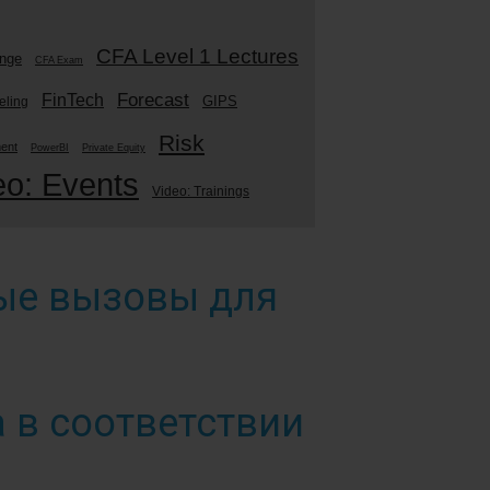
CFA Level 1 Lectures
enge
CFA Exam
Forecast
FinTech
GIPS
eling
Risk
ment
PowerBI
Private Equity
eo: Events
Video: Trainings
вые вызовы для
 в соответствии