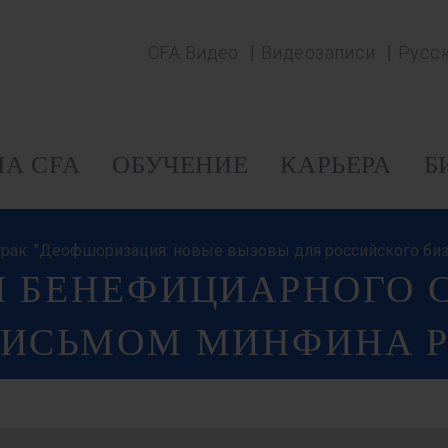
CFA Видео
Видеозаписи
Русс
А CFA
ОБУЧЕНИЕ
КАРЬЕРА
Б
завтрак: "Деофшоризация: новые вызовы для российского биз
Я БЕНЕФИЦИАРНОГО 
ПИСЬМОМ МИНФИНА 