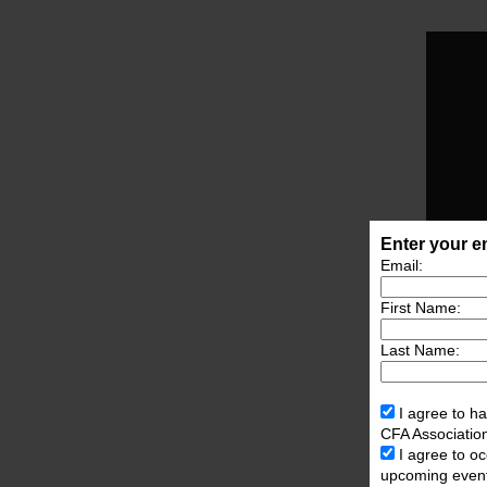
Enter your em
Email:
First Name:
Last Name:
I agree to ha
CFA Associatio
I agree to o
upcoming even