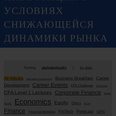
УСЛОВИЯХ
СНИЖАЮЩЕЙСЯ
ДИНАМИКИ РЫНКА
Sorting:
alphabetically
|
by date
Business Breakfast
Career
All Articles
Alternative Investments
Career Events
Development
CFA Challenge
CFA Exam
Corporate Finance
CFA Level 1 Lectures
Digital
Economics
Equity
Ethics
Assets
Excel
Finance
Forecast
FinTech
GIPS
Financial Modeling