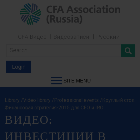
CFA Видео
Видеозаписи
Русский
Login
SITE MENU
Library /Video library /Professional events /Круглый стол:
Финансовая стратегия-2015 для CFO и IRO
ВИДЕО:
ИНВЕСТИЦИИ В