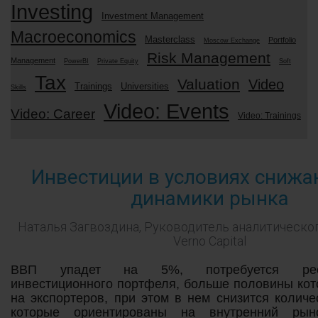
Investing
Investment Management
Macroeconomics
Masterclass
Portfolio
Moscow Exchange
Risk Management
Management
PowerBI
Private Equity
Soft
Tax
Valuation
Video
Trainings
Universities
Skills
Video: Events
Video: Career
Video: Trainings
Инвестиции в условиях сниж
динамики рынка
Наталья Загвоздина, Руководитель аналитическог
Verno Capital
ВВП упадет на 5%, потребуется рестр
инвестиционного портфеля, больше половины кот
на экспортеров, при этом в нем снизится количе
которые ориентированы на внутренний рыно