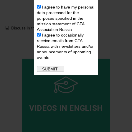
I agree to have my personal
data processed for the
purposes specified in the
mission statement of CFA
Discuss in the forum
Association Russia
I agree to occasionally
Video Library
receive emails from CFA
Russia with newsletters and/or
announcements of upcoming
events
VIDEOS IN ENGLISH