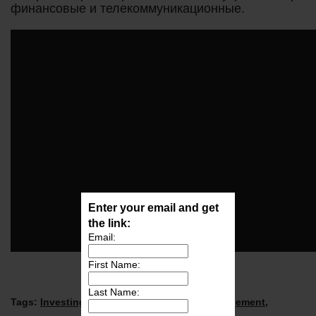
финансовые и телекоммуникационные.
Enter your email and get
the link:
Email:
First Name:
Last Name:
Tags:
Investing
,
Macroeconomics
,
Risk Management
,