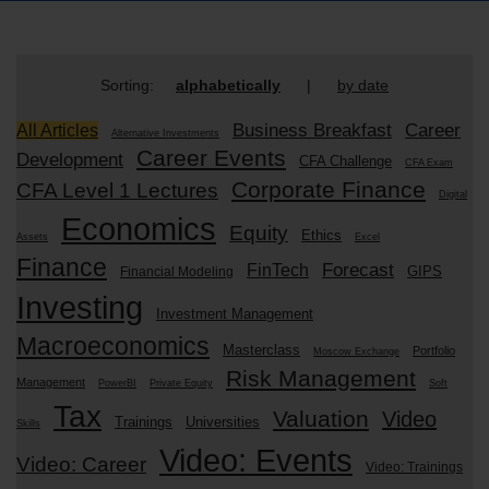
Sorting:
alphabetically
|
by date
Business Breakfast
Career
All Articles
Alternative Investments
Career Events
Development
CFA Challenge
CFA Exam
Corporate Finance
CFA Level 1 Lectures
Digital
Economics
Equity
Ethics
Assets
Excel
Finance
Forecast
FinTech
GIPS
Financial Modeling
Investing
Investment Management
Macroeconomics
Masterclass
Portfolio
Moscow Exchange
Risk Management
Management
PowerBI
Private Equity
Soft
Tax
Valuation
Video
Trainings
Universities
Skills
Video: Events
Video: Career
Video: Trainings