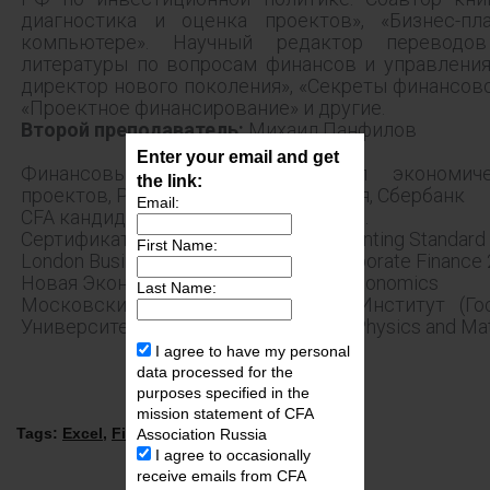
диагностика и оценка проектов», «Бизнес-пл
компьютере». Научный редактор переводов
литературы по вопросам финансов и управлени
директор нового поколения», «Секреты финансово
«Проектное финансирование» и другие.
Второй преподаватель:
Михаил Панфилов
Enter your email and get
Финансовый департамент, Отдел экономич
the link:
проектов, Руководитель направления, Сбербанк
Email:
CFA кандидат, подготовка к 2 уровню.
Сертификат KPMG, International Accounting Standard (
First Name:
London Business School, Advanced Corporate Finance
Новая Экономическая Школа, M.A., Economics
Last Name:
Московский Физико-Технический Институт (Го
Университет) (МФТИ), M.Sc., Applied Physics and Ma
I agree to have my personal
data processed for the
purposes specified in the
mission statement of CFA
Tags:
Excel
,
Financial Modeling
,
Association Russia
I agree to occasionally
receive emails from CFA