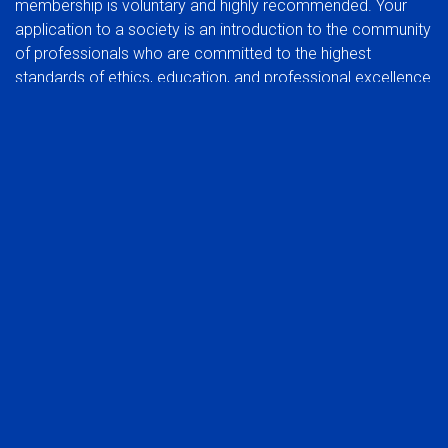
membership is voluntary and highly recommended. Your
application to a society is an introduction to the community
of professionals who are committed to the highest
standards of ethics, education, and professional excellence.
BENEFITS OF JOINING A SOCIETY:
In addition to the benefits of membership in a global
organization, you can also experience the rewards of
participating at a regional group level.
Network with your peers in the industry
Be part of a common voice, developing and protecting
the interests of the profession
Stay abreast of trends that affect the industry in your
market
Take advantage of local continuing education
opportunities