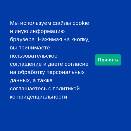
Participate in dynamic and educational local programs at
discounted rates
Access additional resources, such as job
Мы используем файлы cookie
announcements and newsletters
и иную информацию
браузера. Нажимая на кнопку,
JOIN CFA RUSSIA!
вы принимаете
пользовательское
Принять
соглашение
и даете согласие
SUBSCRIBE TO OUR
на обработку персональных
NEWSLETTER
данных, а также
to be the first to know about all
соглашаетесь c
политикой
CFA news, events an programms
конфиденциальности
SUBSCRIBE
CFA Association Russia. Ассоциация CFA (Россия) не