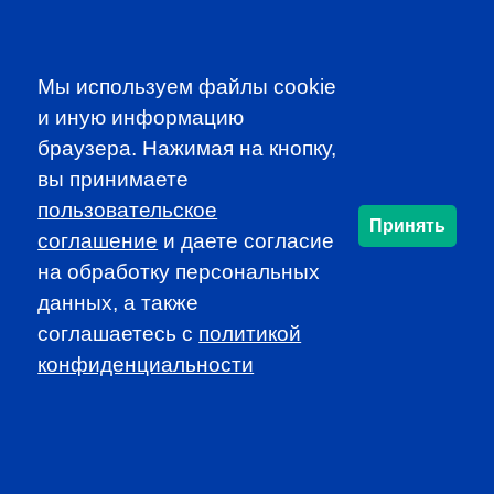
Participate in dynamic and educational local programs at
discounted rates
Access additional resources, such as job
Мы используем файлы cookie
announcements and newsletters
и иную информацию
браузера. Нажимая на кнопку,
JOIN CFA RUSSIA!
вы принимаете
пользовательское
Принять
соглашение
и даете согласие
SUBSCRIBE TO OUR
на обработку персональных
NEWSLETTER
данных, а также
to be the first to know about all
соглашаетесь c
политикой
CFA news, events an programms
конфиденциальности
SUBSCRIBE
CFA Association Russia. Ассоциация CFA (Россия) не