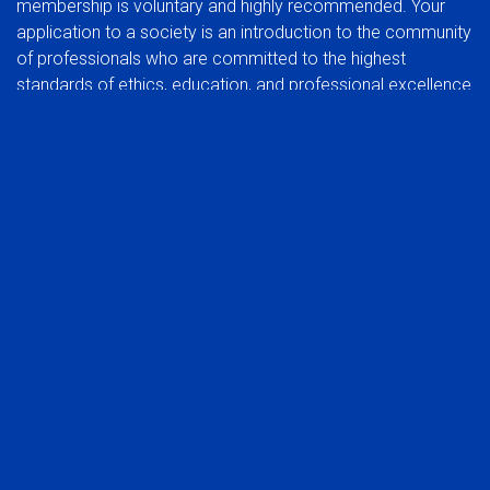
membership is voluntary and highly recommended. Your
application to a society is an introduction to the community
of professionals who are committed to the highest
standards of ethics, education, and professional excellence.
BENEFITS OF JOINING A SOCIETY:
In addition to the benefits of membership in a global
organization, you can also experience the rewards of
participating at a regional group level.
Network with your peers in the industry
Be part of a common voice, developing and protecting
the interests of the profession
Stay abreast of trends that affect the industry in your
market
Take advantage of local continuing education
opportunities