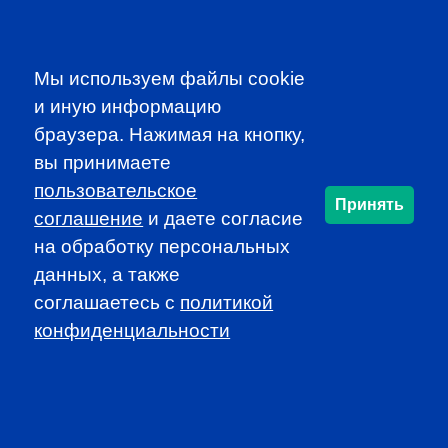
Participate in dynamic and educational local programs at
discounted rates
Access additional resources, such as job
Мы используем файлы cookie
announcements and newsletters
и иную информацию
браузера. Нажимая на кнопку,
JOIN CFA RUSSIA!
вы принимаете
пользовательское
Принять
соглашение
и даете согласие
SUBSCRIBE TO OUR
на обработку персональных
NEWSLETTER
данных, а также
to be the first to know about all
соглашаетесь c
политикой
CFA news, events an programms
конфиденциальности
SUBSCRIBE
CFA Association Russia. Ассоциация CFA (Россия) не