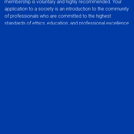
membership is voluntary and highly recommended. Your
application to a society is an introduction to the community
of professionals who are committed to the highest
standards of ethics, education, and professional excellence.
BENEFITS OF JOINING A SOCIETY:
In addition to the benefits of membership in a global
organization, you can also experience the rewards of
participating at a regional group level.
Network with your peers in the industry
Be part of a common voice, developing and protecting
the interests of the profession
Stay abreast of trends that affect the industry in your
market
Take advantage of local continuing education
opportunities