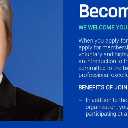
Becom
WE WELCOME YOU 
When you apply for 
apply for membersh
voluntary and highl
an introduction to 
committed to the hi
professional excell
BENEFITS OF JOIN
In addition to th
organization, yo
participating at 
Network with you