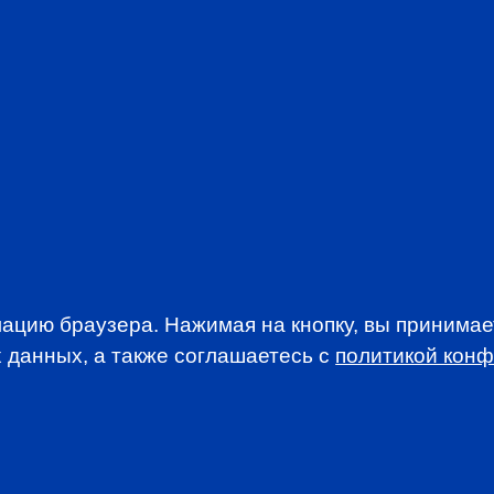
Be part of a com
interests of the 
Stay abreast of t
Take advantage o
Participate in d
discounted rates
Access addition
newsletters
JOIN CFA R
ацию браузера. Нажимая на кнопку, вы принима
 данных, а также соглашаетесь c
политикой кон
WSLETTER
A news, events an