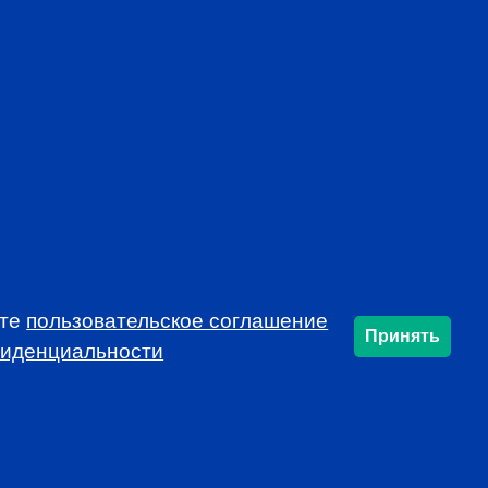
mon voice, developing and protecting the
profession
rends that affect the industry in your market
f local continuing education opportunities
ynamic and educational local programs at
al resources, such as job announcements and
USSIA!
ете
пользовательское соглашение
Принять
фиденциальности
SUBSCRIBE