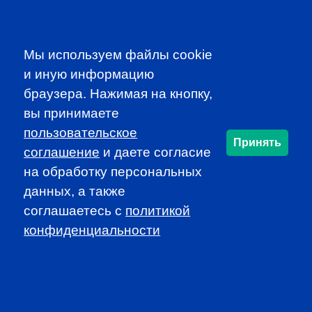
Participate in dynamic and educational local programs at
discounted rates
Access additional resources, such as job
Мы используем файлы cookie
announcements and newsletters
и иную информацию
браузера. Нажимая на кнопку,
JOIN CFA RUSSIA!
вы принимаете
пользовательское
Принять
соглашение
и даете согласие
SUBSCRIBE TO OUR
на обработку персональных
NEWSLETTER
данных, а также
to be the first to know about all
соглашаетесь c
политикой
CFA news, events an programms
конфиденциальности
SUBSCRIBE
CFA Association Russia. Ассоциация CFA (Россия) не