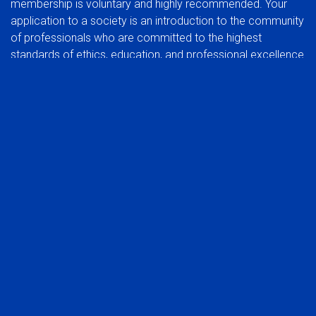
membership is voluntary and highly recommended. Your
application to a society is an introduction to the community
of professionals who are committed to the highest
standards of ethics, education, and professional excellence.
BENEFITS OF JOINING A SOCIETY:
In addition to the benefits of membership in a global
organization, you can also experience the rewards of
participating at a regional group level.
Network with your peers in the industry
Be part of a common voice, developing and protecting
the interests of the profession
Stay abreast of trends that affect the industry in your
market
Take advantage of local continuing education
opportunities