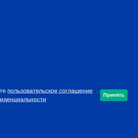
mon voice, developing and protecting the
profession
rends that affect the industry in your market
f local continuing education opportunities
ynamic and educational local programs at
al resources, such as job announcements and
USSIA!
ете
пользовательское соглашение
Принять
фиденциальности
SUBSCRIBE