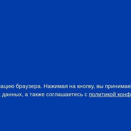
Be part of a com
interests of the 
Stay abreast of t
Take advantage o
Participate in d
discounted rates
Access addition
newsletters
JOIN CFA R
ацию браузера. Нажимая на кнопку, вы принима
 данных, а также соглашаетесь c
политикой кон
WSLETTER
A news, events an