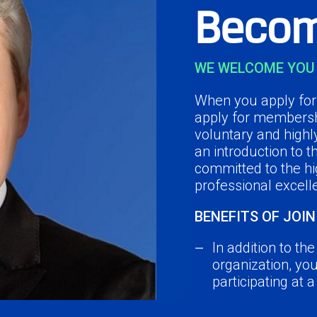
Becom
WE WELCOME YOU 
When you apply for 
apply for membersh
voluntary and highl
an introduction to 
committed to the hi
professional excell
BENEFITS OF JOIN
In addition to th
organization, yo
participating at 
Network with you