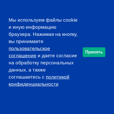
Participate in dynamic and educational local programs at
discounted rates
Access additional resources, such as job
Мы используем файлы cookie
announcements and newsletters
и иную информацию
браузера. Нажимая на кнопку,
JOIN CFA RUSSIA!
вы принимаете
пользовательское
Принять
соглашение
и даете согласие
SUBSCRIBE TO OUR
на обработку персональных
NEWSLETTER
данных, а также
to be the first to know about all
соглашаетесь c
политикой
CFA news, events an programms
конфиденциальности
SUBSCRIBE
CFA Association Russia. Ассоциация CFA (Россия) не