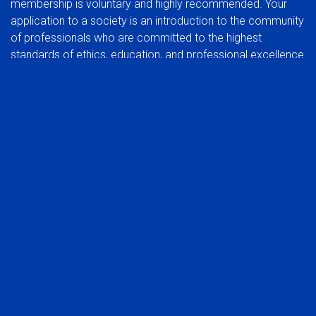
membership is voluntary and highly recommended. Your
application to a society is an introduction to the community
of professionals who are committed to the highest
standards of ethics, education, and professional excellence.
BENEFITS OF JOINING A SOCIETY:
In addition to the benefits of membership in a global
organization, you can also experience the rewards of
participating at a regional group level.
Network with your peers in the industry
Be part of a common voice, developing and protecting
the interests of the profession
Stay abreast of trends that affect the industry in your
market
Take advantage of local continuing education
opportunities