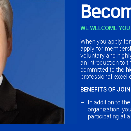
Becom
WE WELCOME YOU 
When you apply for 
apply for membersh
voluntary and highl
an introduction to 
committed to the hi
professional excell
BENEFITS OF JOIN
In addition to th
organization, yo
participating at 
Network with you