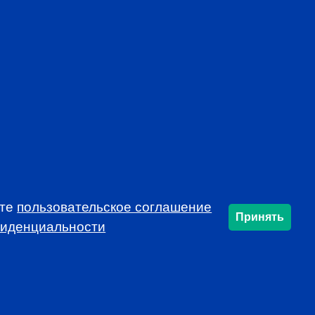
mon voice, developing and protecting the
profession
rends that affect the industry in your market
f local continuing education opportunities
ynamic and educational local programs at
al resources, such as job announcements and
USSIA!
ете
пользовательское соглашение
Принять
фиденциальности
SUBSCRIBE