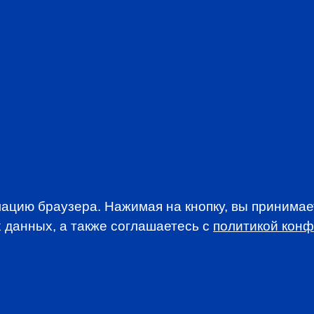
Be part of a com
interests of the 
Stay abreast of t
Take advantage o
Participate in d
discounted rates
Access addition
newsletters
JOIN CFA R
ацию браузера. Нажимая на кнопку, вы принима
 данных, а также соглашаетесь c
политикой кон
WSLETTER
A news, events an