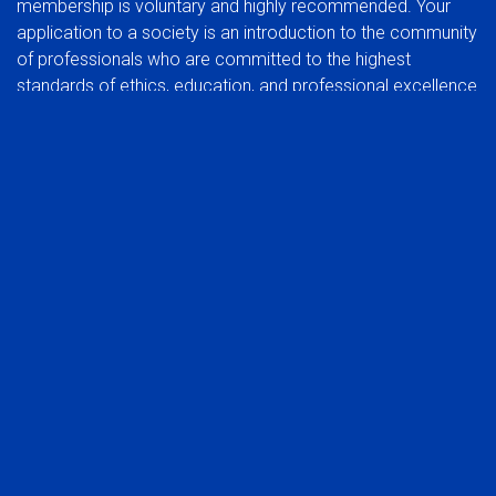
membership is voluntary and highly recommended. Your
application to a society is an introduction to the community
of professionals who are committed to the highest
standards of ethics, education, and professional excellence.
BENEFITS OF JOINING A SOCIETY:
In addition to the benefits of membership in a global
organization, you can also experience the rewards of
participating at a regional group level.
Network with your peers in the industry
Be part of a common voice, developing and protecting
the interests of the profession
Stay abreast of trends that affect the industry in your
market
Take advantage of local continuing education
opportunities