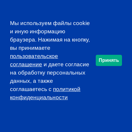
Participate in dynamic and educational local programs at
discounted rates
Access additional resources, such as job
Мы используем файлы cookie
announcements and newsletters
и иную информацию
браузера. Нажимая на кнопку,
JOIN CFA RUSSIA!
вы принимаете
пользовательское
Принять
соглашение
и даете согласие
SUBSCRIBE TO OUR
на обработку персональных
NEWSLETTER
данных, а также
to be the first to know about all
соглашаетесь c
политикой
CFA news, events an programms
конфиденциальности
SUBSCRIBE
CFA Association Russia. Ассоциация CFA (Россия) не