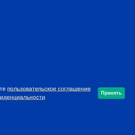
mon voice, developing and protecting the
profession
rends that affect the industry in your market
f local continuing education opportunities
ynamic and educational local programs at
al resources, such as job announcements and
USSIA!
ете
пользовательское соглашение
Принять
фиденциальности
SUBSCRIBE