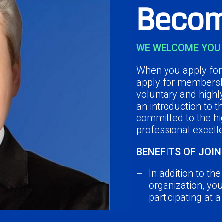
Becom
WE WELCOME YOU 
When you apply for 
apply for membersh
voluntary and highl
an introduction to 
committed to the hi
professional excell
BENEFITS OF JOIN
In addition to th
organization, yo
participating at 
Network with you