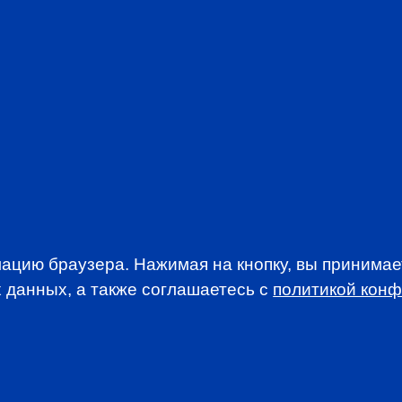
Be part of a com
interests of the 
Stay abreast of t
Take advantage o
Participate in d
discounted rates
Access addition
newsletters
JOIN CFA R
ацию браузера. Нажимая на кнопку, вы принима
 данных, а также соглашаетесь c
политикой кон
WSLETTER
A news, events an