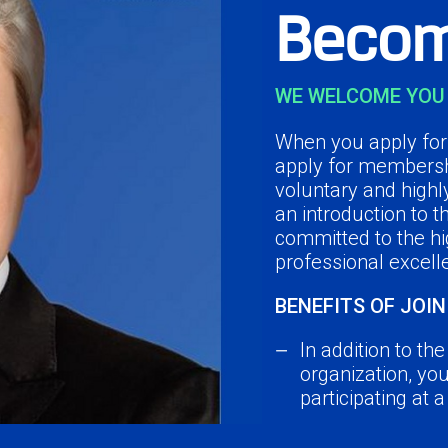
Becom
WE WELCOME YOU 
When you apply for 
apply for membersh
voluntary and highl
an introduction to 
committed to the hi
professional excell
BENEFITS OF JOIN
In addition to th
organization, yo
participating at 
Network with you