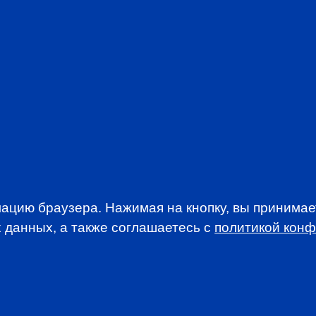
Be part of a com
interests of the 
Stay abreast of t
Take advantage o
Participate in d
discounted rates
Access addition
newsletters
JOIN CFA R
ацию браузера. Нажимая на кнопку, вы принима
 данных, а также соглашаетесь c
политикой кон
WSLETTER
A news, events an