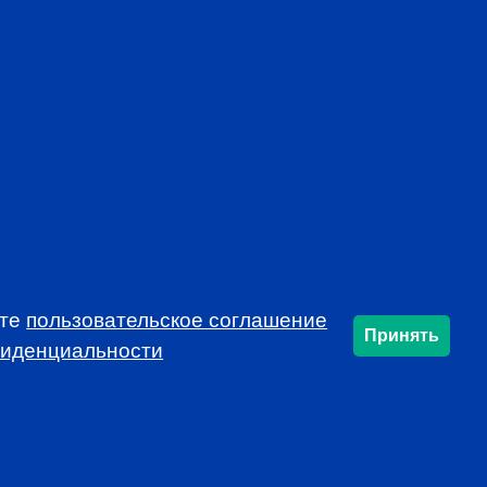
mon voice, developing and protecting the
profession
rends that affect the industry in your market
f local continuing education opportunities
ynamic and educational local programs at
al resources, such as job announcements and
USSIA!
ете
пользовательское соглашение
Принять
фиденциальности
SUBSCRIBE