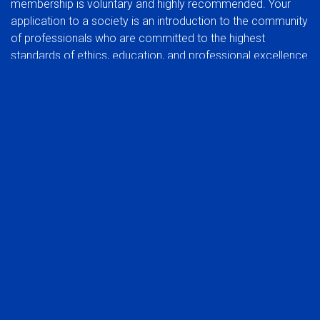
membership is voluntary and highly recommended. Your
application to a society is an introduction to the community
of professionals who are committed to the highest
standards of ethics, education, and professional excellence.
BENEFITS OF JOINING A SOCIETY:
In addition to the benefits of membership in a global
organization, you can also experience the rewards of
participating at a regional group level.
Network with your peers in the industry
Be part of a common voice, developing and protecting
the interests of the profession
Stay abreast of trends that affect the industry in your
market
Take advantage of local continuing education
opportunities