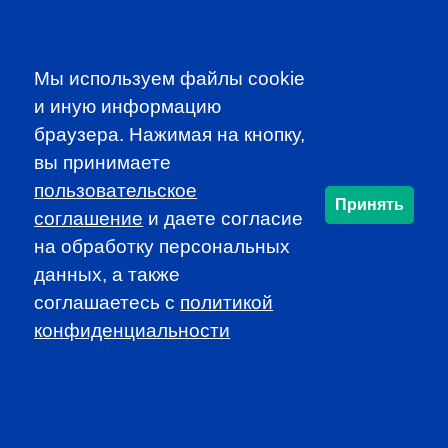
Participate in dynamic and educational local programs at
discounted rates
Access additional resources, such as job
Мы используем файлы cookie
announcements and newsletters
и иную информацию
браузера. Нажимая на кнопку,
JOIN CFA RUSSIA!
вы принимаете
пользовательское
Принять
соглашение
и даете согласие
SUBSCRIBE TO OUR
на обработку персональных
NEWSLETTER
данных, а также
to be the first to know about all
соглашаетесь c
политикой
CFA news, events an programms
конфиденциальности
SUBSCRIBE
CFA Association Russia. Ассоциация CFA (Россия) не