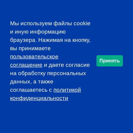
Participate in dynamic and educational local programs at
discounted rates
Access additional resources, such as job
Мы используем файлы cookie
announcements and newsletters
и иную информацию
браузера. Нажимая на кнопку,
JOIN CFA RUSSIA!
вы принимаете
пользовательское
Принять
соглашение
и даете согласие
SUBSCRIBE TO OUR
на обработку персональных
NEWSLETTER
данных, а также
to be the first to know about all
соглашаетесь c
политикой
CFA news, events an programms
конфиденциальности
SUBSCRIBE
CFA Association Russia. Ассоциация CFA (Россия) не