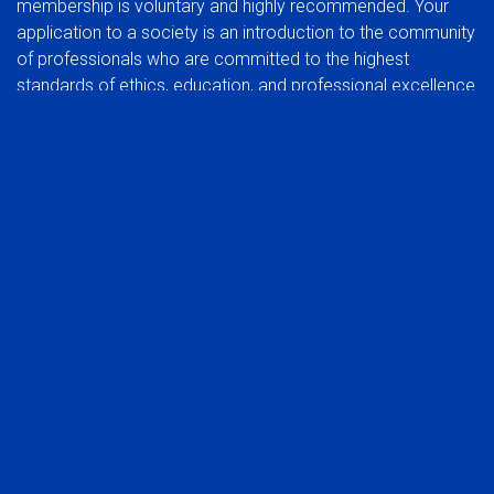
membership is voluntary and highly recommended. Your
application to a society is an introduction to the community
of professionals who are committed to the highest
standards of ethics, education, and professional excellence.
BENEFITS OF JOINING A SOCIETY:
In addition to the benefits of membership in a global
organization, you can also experience the rewards of
participating at a regional group level.
Network with your peers in the industry
Be part of a common voice, developing and protecting
the interests of the profession
Stay abreast of trends that affect the industry in your
market
Take advantage of local continuing education
opportunities