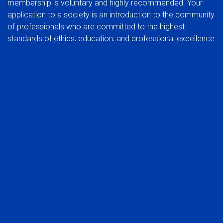
membership is voluntary and highly recommended. Your
application to a society is an introduction to the community
of professionals who are committed to the highest
standards of ethics, education, and professional excellence.
BENEFITS OF JOINING A SOCIETY:
In addition to the benefits of membership in a global
organization, you can also experience the rewards of
participating at a regional group level.
Network with your peers in the industry
Be part of a common voice, developing and protecting
the interests of the profession
Stay abreast of trends that affect the industry in your
market
Take advantage of local continuing education
opportunities