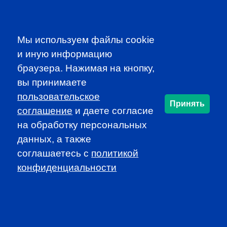
Participate in dynamic and educational local programs at
discounted rates
Access additional resources, such as job
Мы используем файлы cookie
announcements and newsletters
и иную информацию
браузера. Нажимая на кнопку,
JOIN CFA RUSSIA!
вы принимаете
пользовательское
Принять
соглашение
и даете согласие
SUBSCRIBE TO OUR
на обработку персональных
NEWSLETTER
данных, а также
to be the first to know about all
соглашаетесь c
политикой
CFA news, events an programms
конфиденциальности
SUBSCRIBE
CFA Association Russia. Ассоциация CFA (Россия) не