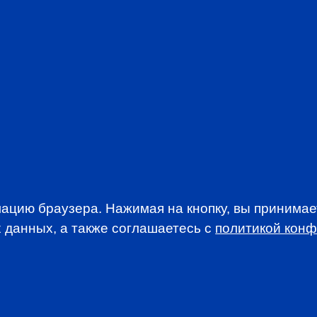
Be part of a com
interests of the 
Stay abreast of t
Take advantage o
Participate in d
discounted rates
Access addition
newsletters
JOIN CFA R
ацию браузера. Нажимая на кнопку, вы принима
 данных, а также соглашаетесь c
политикой кон
WSLETTER
A news, events an