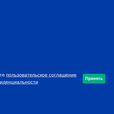
mon voice, developing and protecting the
profession
rends that affect the industry in your market
f local continuing education opportunities
ynamic and educational local programs at
al resources, such as job announcements and
USSIA!
ете
пользовательское соглашение
Принять
фиденциальности
SUBSCRIBE