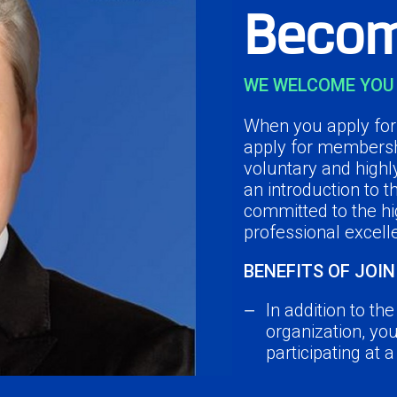
Becom
WE WELCOME YOU 
When you apply for 
apply for membersh
voluntary and highl
an introduction to 
committed to the hi
professional excell
BENEFITS OF JOIN
In addition to th
organization, yo
participating at 
Network with you