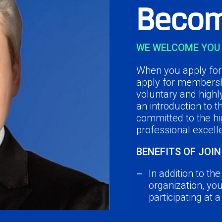
Becom
WE WELCOME YOU 
When you apply for 
apply for membersh
voluntary and highl
an introduction to 
committed to the hi
professional excell
BENEFITS OF JOIN
In addition to th
organization, yo
participating at 
Network with you