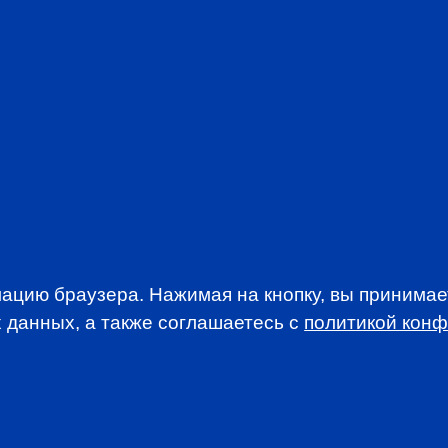
Be part of a com
interests of the 
Stay abreast of t
Take advantage o
Participate in d
discounted rates
Access addition
newsletters
JOIN CFA R
ацию браузера. Нажимая на кнопку, вы принима
 данных, а также соглашаетесь c
политикой кон
WSLETTER
A news, events an