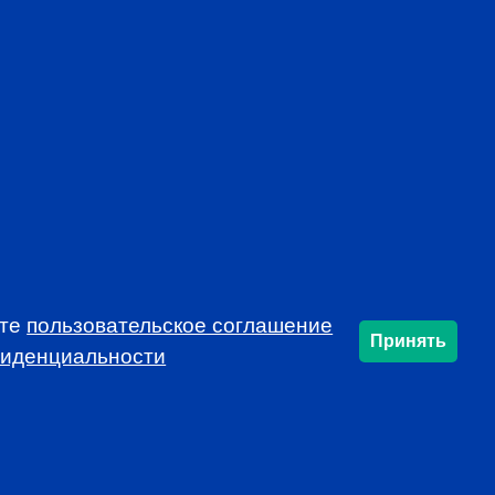
mon voice, developing and protecting the
profession
rends that affect the industry in your market
f local continuing education opportunities
ynamic and educational local programs at
al resources, such as job announcements and
USSIA!
ете
пользовательское соглашение
Принять
фиденциальности
SUBSCRIBE