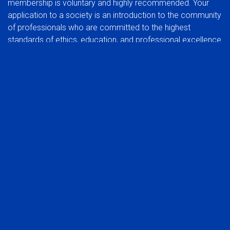
membership is voluntary and highly recommended. Your
application to a society is an introduction to the community
of professionals who are committed to the highest
standards of ethics, education, and professional excellence.
BENEFITS OF JOINING A SOCIETY:
In addition to the benefits of membership in a global
organization, you can also experience the rewards of
participating at a regional group level.
Network with your peers in the industry
Be part of a common voice, developing and protecting
the interests of the profession
Stay abreast of trends that affect the industry in your
market
Take advantage of local continuing education
opportunities