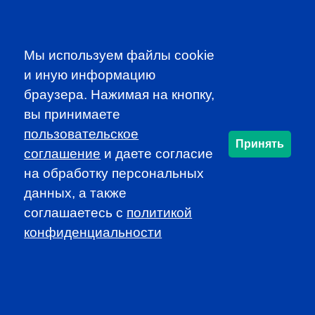
Participate in dynamic and educational local programs at
discounted rates
Access additional resources, such as job
Мы используем файлы cookie
announcements and newsletters
и иную информацию
браузера. Нажимая на кнопку,
JOIN CFA RUSSIA!
вы принимаете
пользовательское
Принять
соглашение
и даете согласие
SUBSCRIBE TO OUR
на обработку персональных
NEWSLETTER
данных, а также
to be the first to know about all
соглашаетесь c
политикой
CFA news, events an programms
конфиденциальности
SUBSCRIBE
CFA Association Russia. Ассоциация CFA (Россия) не