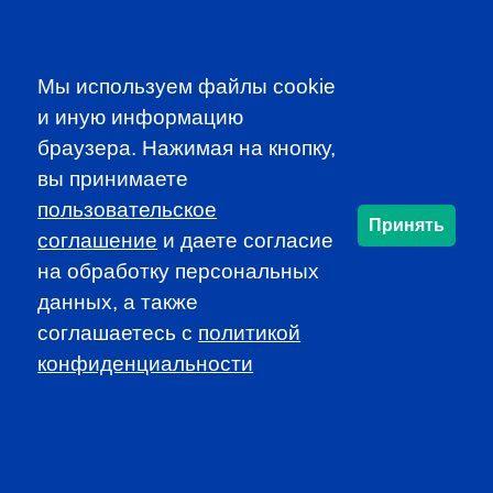
Participate in dynamic and educational local programs at
discounted rates
Access additional resources, such as job
Мы используем файлы cookie
announcements and newsletters
и иную информацию
браузера. Нажимая на кнопку,
JOIN CFA RUSSIA!
вы принимаете
пользовательское
Принять
соглашение
и даете согласие
SUBSCRIBE TO OUR
на обработку персональных
NEWSLETTER
данных, а также
to be the first to know about all
соглашаетесь c
политикой
CFA news, events an programms
конфиденциальности
SUBSCRIBE
CFA Association Russia. Ассоциация CFA (Россия) не