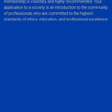
membership is voluntary and highly recommended. Your
application to a society is an introduction to the community
of professionals who are committed to the highest
standards of ethics, education, and professional excellence.
BENEFITS OF JOINING A SOCIETY:
In addition to the benefits of membership in a global
organization, you can also experience the rewards of
participating at a regional group level.
Network with your peers in the industry
Be part of a common voice, developing and protecting
the interests of the profession
Stay abreast of trends that affect the industry in your
market
Take advantage of local continuing education
opportunities