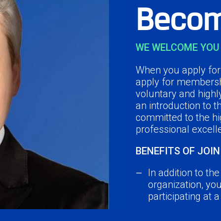
Becom
WE WELCOME YOU 
When you apply for 
apply for membersh
voluntary and highl
an introduction to 
committed to the hi
professional excell
BENEFITS OF JOIN
In addition to th
organization, yo
participating at 
Network with you