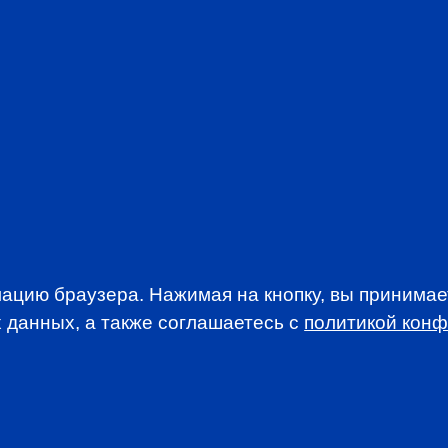
Be part of a com
interests of the 
Stay abreast of t
Take advantage o
Participate in d
discounted rates
Access addition
newsletters
JOIN CFA R
ацию браузера. Нажимая на кнопку, вы принима
 данных, а также соглашаетесь c
политикой кон
WSLETTER
A news, events an