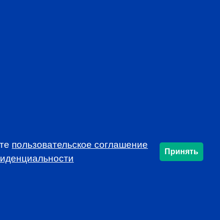
mon voice, developing and protecting the
profession
rends that affect the industry in your market
f local continuing education opportunities
ynamic and educational local programs at
al resources, such as job announcements and
USSIA!
ете
пользовательское соглашение
Принять
фиденциальности
SUBSCRIBE